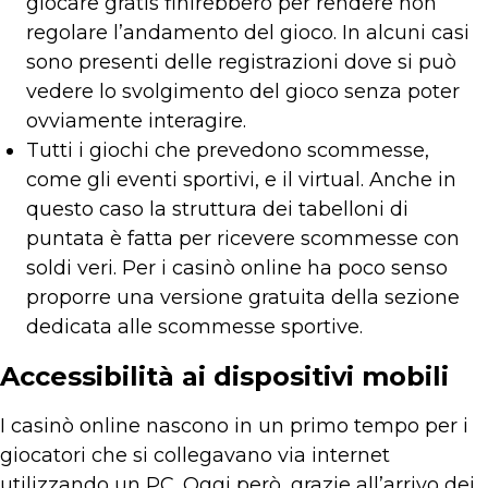
giocare gratis finirebbero per rendere non
regolare l’andamento del gioco. In alcuni casi
sono presenti delle registrazioni dove si può
vedere lo svolgimento del gioco senza poter
ovviamente interagire.
Tutti i giochi che prevedono scommesse,
come gli eventi sportivi, e il virtual. Anche in
questo caso la struttura dei tabelloni di
puntata è fatta per ricevere scommesse con
soldi veri. Per i casinò online ha poco senso
proporre una versione gratuita della sezione
dedicata alle scommesse sportive.
Accessibilità ai dispositivi mobili
I casinò online nascono in un primo tempo per i
giocatori che si collegavano via internet
utilizzando un PC. Oggi però, grazie all’arrivo dei