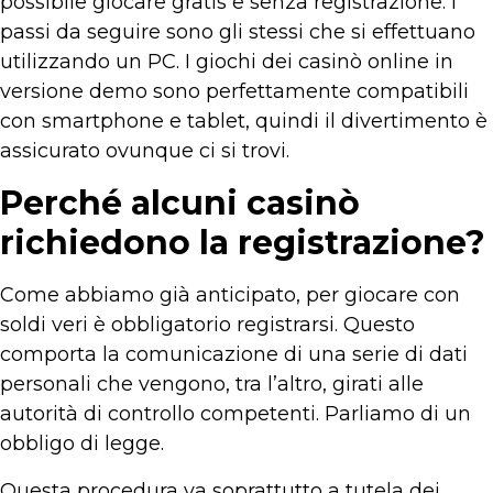
possibile giocare gratis e senza registrazione. I
passi da seguire sono gli stessi che si effettuano
utilizzando un PC. I giochi dei casinò online in
versione demo sono perfettamente compatibili
con smartphone e tablet, quindi il divertimento è
assicurato ovunque ci si trovi.
Perché alcuni casinò
richiedono la registrazione?
Come abbiamo già anticipato, per giocare con
soldi veri è obbligatorio registrarsi. Questo
comporta la comunicazione di una serie di dati
personali che vengono, tra l’altro, girati alle
autorità di controllo competenti. Parliamo di un
obbligo di legge.
Questa procedura va soprattutto a tutela dei