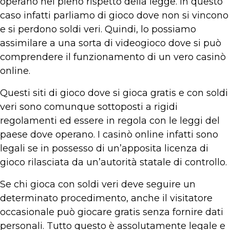
operano nel pieno rispetto della legge. In questo
caso infatti parliamo di gioco dove non si vincono
e si perdono soldi veri. Quindi, lo possiamo
assimilare a una sorta di videogioco dove si può
comprendere il funzionamento di un vero casinò
online.
Questi siti di gioco dove si gioca gratis e con soldi
veri sono comunque sottoposti a rigidi
regolamenti ed essere in regola con le leggi del
paese dove operano. I casinò online infatti sono
legali se in possesso di un’apposita licenza di
gioco rilasciata da un’autorità statale di controllo.
Se chi gioca con soldi veri deve seguire un
determinato procedimento, anche il visitatore
occasionale può giocare gratis senza fornire dati
personali. Tutto questo è assolutamente legale e