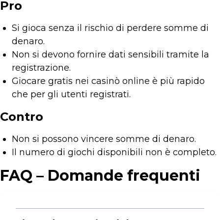
Pro
Si gioca senza il rischio di perdere somme di
denaro.
Non si devono fornire dati sensibili tramite la
registrazione.
Giocare gratis nei casinò online è più rapido
che per gli utenti registrati.
Contro
Non si possono vincere somme di denaro.
Il numero di giochi disponibili non è completo.
FAQ – Domande frequenti