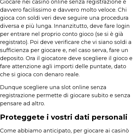
Giocare nei casino online senza registrazione è
davvero facilissimo e davvero molto veloce. Chi
gioca con soldi veri deve seguire una procedura
diversa e più lunga. Innanzitutto, deve fare login
per entrare nel proprio conto gioco (se si è già
registrato). Poi deve verificare che vi siano soldi a
sufficienza per giocare e, nel caso serva, fare un
deposito. Ora il giocatore deve scegliere il gioco e
fare attenzione agli importi delle puntate, dato
che si gioca con denaro reale.
Dunque scegliere una slot online senza
registrazione permette di giocare subito e senza
pensare ad altro.
Proteggete i vostri dati personali
Come abbiamo anticipato, per giocare ai casinò