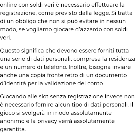
online con soldi veri è necessario effettuare la
registrazione, come previsto dalla legge. Si tratta
di un obbligo che non si può evitare in nessun
modo, se vogliamo giocare d’azzardo con soldi
veri.
Questo significa che devono essere forniti tutta
una serie di dati personali, compresa la residenza
e un numero di telefono. Inoltre, bisogna inviare
anche una copia fronte retro di un documento
d’identità per la validazione del conto.
Giocando alle slot senza registrazione invece non
è necessario fornire alcun tipo di dati personali. Il
gioco si svolgerà in modo assolutamente
anonimo e la privacy verrà assolutamente
garantita.