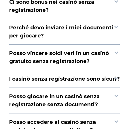
Ci sono bonus nei casinò senza
registrazione?
Perché devo inviare i miei documenti
per giocare?
Posso vincere soldi veri in un casinò
gratuito senza registrazione?
I casinò senza registrazione sono sicuri?
Posso giocare in un casinò senza
registrazione senza documenti?
Posso accedere ai casinò senza