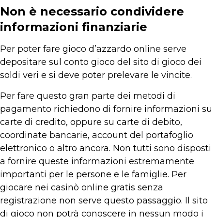
Non è necessario condividere
informazioni finanziarie
Per poter fare gioco d’azzardo online serve
depositare sul conto gioco del sito di gioco dei
soldi veri e si deve poter prelevare le vincite.
Per fare questo gran parte dei metodi di
pagamento richiedono di fornire informazioni su
carte di credito, oppure su carte di debito,
coordinate bancarie, account del portafoglio
elettronico o altro ancora. Non tutti sono disposti
a fornire queste informazioni estremamente
importanti per le persone e le famiglie. Per
giocare nei casinò online gratis senza
registrazione non serve questo passaggio. Il sito
di gioco non potrà conoscere in nessun modo i