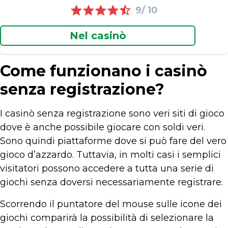
9/ 10
Nel casinò
Come funzionano i casinò
senza registrazione?
I casinò senza registrazione sono veri siti di gioco
dove è anche possibile giocare con soldi veri.
Sono quindi piattaforme dove si può fare del vero
gioco d’azzardo. Tuttavia, in molti casi i semplici
visitatori possono accedere a tutta una serie di
giochi senza doversi necessariamente registrare.
Scorrendo il puntatore del mouse sulle icone dei
giochi comparirà la possibilità di selezionare la