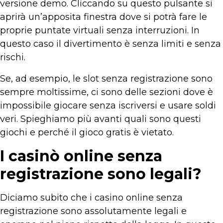
versione demo. Cliccando su questo pulsante si
aprirà un’apposita finestra dove si potrà fare le
proprie puntate virtuali senza interruzioni. In
questo caso il divertimento è senza limiti e senza
rischi.
Se, ad esempio, le slot senza registrazione sono
sempre moltissime, ci sono delle sezioni dove è
impossibile giocare senza iscriversi e usare soldi
veri. Spieghiamo più avanti quali sono questi
giochi e perché il gioco gratis è vietato.
I casinò online senza
registrazione sono legali?
Diciamo subito che i casino online senza
registrazione sono assolutamente legali e