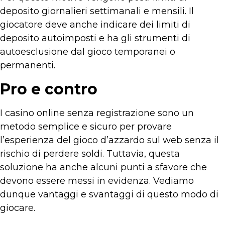
deposito giornalieri settimanali e mensili. Il
giocatore deve anche indicare dei limiti di
deposito autoimposti e ha gli strumenti di
autoesclusione dal gioco temporanei o
permanenti.
Pro e contro
I casino online senza registrazione sono un
metodo semplice e sicuro per provare
l’esperienza del gioco d’azzardo sul web senza il
rischio di perdere soldi. Tuttavia, questa
soluzione ha anche alcuni punti a sfavore che
devono essere messi in evidenza. Vediamo
dunque vantaggi e svantaggi di questo modo di
giocare.