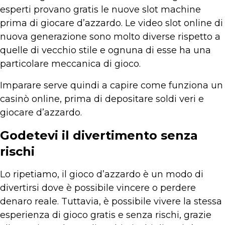
esperti provano gratis le nuove slot machine
prima di giocare d’azzardo. Le video slot online di
nuova generazione sono molto diverse rispetto a
quelle di vecchio stile e ognuna di esse ha una
particolare meccanica di gioco.
Imparare serve quindi a capire come funziona un
casinò online, prima di depositare soldi veri e
giocare d’azzardo.
Godetevi il divertimento senza
rischi
Lo ripetiamo, il gioco d’azzardo è un modo di
divertirsi dove è possibile vincere o perdere
denaro reale. Tuttavia, è possibile vivere la stessa
esperienza di gioco gratis e senza rischi, grazie