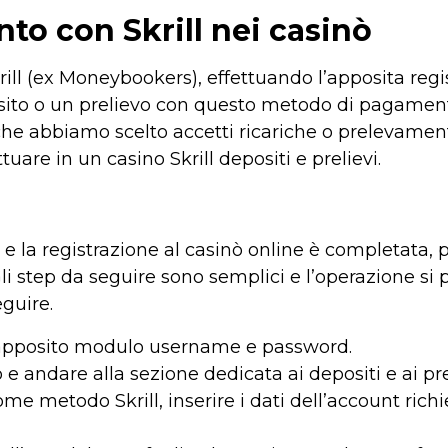
o con Skrill nei casinò
rill (ex Moneybookers), effettuando l’apposita regis
posito o un prelievo con questo metodo di pagamen
che abbiamo scelto accetti ricariche o prelevament
uare in un casino Skrill depositi e prelievi.
 e la registrazione al casinò online è completata,
li step da seguire sono semplici e l’operazione si 
guire.
l’apposito modulo username e password.
e andare alla sezione dedicata ai depositi e ai pre
ome metodo Skrill, inserire i dati dell’account rich