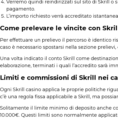
Verremo quindi reindirizzati sul sito di Skrill o
pagamento.
L’importo richiesto verrà accreditato istantane
Come prelevare le vincite con Skril
Per effettuare un prelievo il percorso è identico r
caso è necessario spostarsi nella sezione prelievi, 
Una volta indicato il conto Skrill come destinazion
elaborazione, terminati i quali l’accredito sarà im
Limiti e commissioni di Skrill nei c
Ogni Skrill casino applica le proprie politiche rigu
c’è una regola fissa applicabile a Skrill, ma possi
Solitamente il limite minimo di deposito anche co
10.000€. Questi limiti sono normalmente applicati a