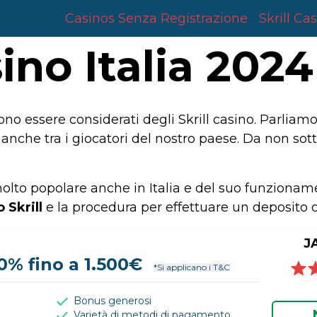
Casinos Senza Registrazione
Skrill Ca
sino Italia 2024
ssono essere considerati degli Skrill casino. Parliam
anche tra i giocatori del nostro paese. Da non so
o popolare anche in Italia e del suo funzionamen
 Skrill
e la procedura per effettuare un deposito o
J
0% fino a 1.500€
*Si applicano i T&C
Bonus generosi
Varietà di metodi di pagamento