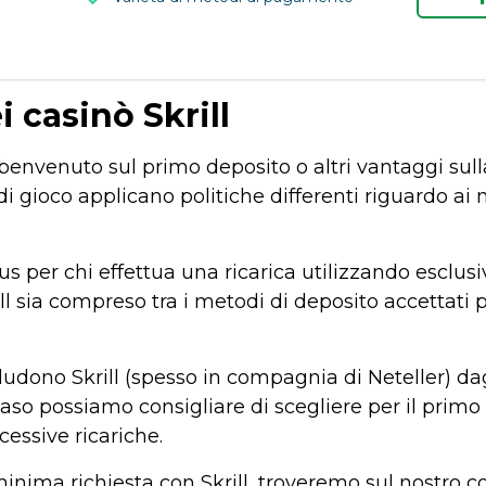
 casinò Skrill
benvenuto sul primo deposito o altri vantaggi sul
ti di gioco applicano politiche differenti riguardo ai
 per chi effettua una ricarica utilizzando esclusi
ll sia compreso tra i metodi di deposito accettati 
scludono Skrill (spesso in compagnia di Neteller) da
 caso possiamo consigliare di scegliere per il prim
cessive ricariche.
minima richiesta con Skrill, troveremo sul nostro co