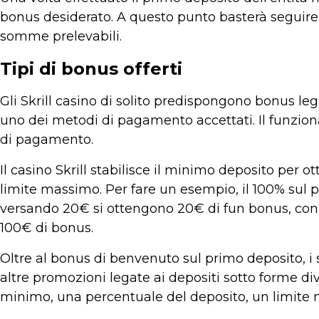
bonus desiderato. A questo punto basterà seguire i
somme prelevabili.
Tipi di bonus offerti
Gli Skrill casino di solito predispongono bonus lega
uno dei metodi di pagamento accettati. Il funzio
di pagamento.
Il casino Skrill stabilisce il minimo deposito per o
limite massimo. Per fare un esempio, il 100% sul
versando 20€ si ottengono 20€ di fun bonus, con 
100€ di bonus.
Oltre al bonus di benvenuto sul primo deposito, i 
altre promozioni legate ai depositi sotto forme di
minimo, una percentuale del deposito, un limite