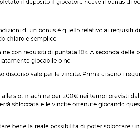
mpletato il deposito il giocatore riceve il bonus di 
izioni di un bonus è quello relativo ai requisiti d
o chiaro e semplice.
e con requisiti di puntata 10x. A seconda delle po
iatamente giocabile o no.
 discorso vale per le vincite. Prima ci sono i requi
i alle slot machine per 200€ nei tempi previsti da
verrà sbloccata e le vincite ottenute giocando qu
tare bene la reale possibilità di poter sbloccare 