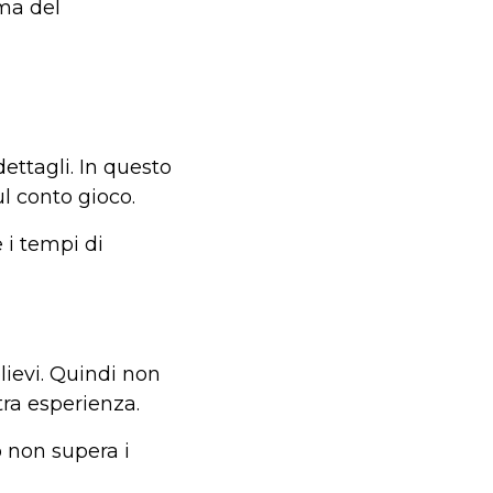
rma del
dettagli. In questo
ul conto gioco.
 i tempi di
lievi. Quindi non
tra esperienza.
o non supera i