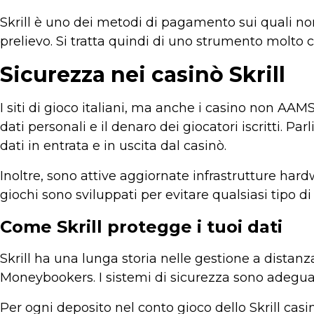
Skrill è uno dei metodi di pagamento sui quali no
prelievo. Si tratta quindi di uno strumento molto 
Sicurezza nei casinò Skrill
I siti di gioco italiani, ma anche i casino non AAMS
dati personali e il denaro dei giocatori iscritti. Pa
dati in entrata e in uscita dal casinò.
Inoltre, sono attive aggiornate infrastrutture hard
giochi sono sviluppati per evitare qualsiasi tipo di
Come Skrill protegge i tuoi dati
Skrill ha una lunga storia nelle gestione a distanz
Moneybookers. I sistemi di sicurezza sono adeguat
Per ogni deposito nel conto gioco dello Skrill cas