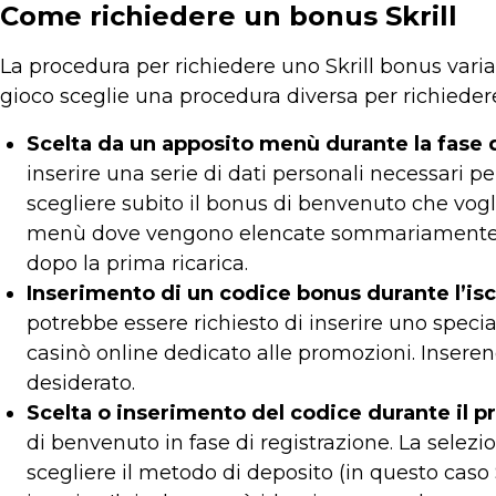
Come richiedere un bonus Skrill
La procedura per richiedere uno Skrill bonus varia 
gioco sceglie una procedura diversa per richiedere
Scelta da un apposito menù durante la fase d
inserire una serie di dati personali necessari per
scegliere subito il bonus di benvenuto che vog
menù dove vengono elencate sommariamente le o
dopo la prima ricarica.
Inserimento di un codice bonus durante l’isc
potrebbe essere richiesto di inserire uno specia
casinò online dedicato alle promozioni. Inseren
desiderato.
Scelta o inserimento del codice durante il 
di benvenuto in fase di registrazione. La sele
scegliere il metodo di deposito (in questo caso S