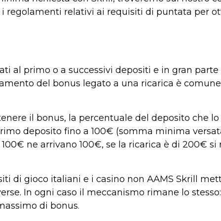
 regolamenti relativi ai requisiti di puntata per o
ti al primo o a successivi depositi e in gran parte d
namento del bonus legato a una ricarica è comune 
ttenere il bonus, la percentuale del deposito che lo
 primo deposito fino a 100€ (somma minima versat
100€ ne arrivano 100€, se la ricarica è di 200€ s
siti di gioco italiani e i casino non AAMS Skrill m
verse. In ogni caso il meccanismo rimane lo stesso:
 massimo di bonus.